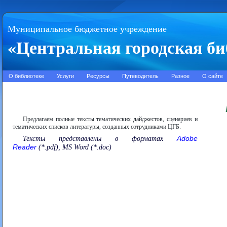
Муниципальное бюджетное учреждение
«Центральная городская би
О библиотеке
Услуги
Ресурсы
Путеводитель
Разное
О сайте
Предлагаем полные тексты тематических дайджестов, сценариев и
тематических списков литературы, созданных сотрудниками ЦГБ.
Adobe
Тексты представлены в форматах
Reader
(*.pdf), MS Word (*.doc)