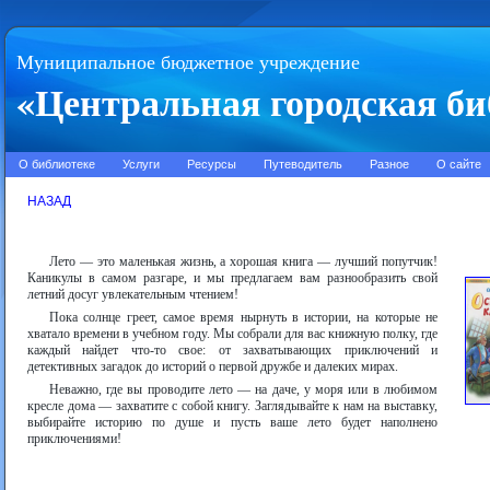
Муниципальное бюджетное учреждение
«Центральная городская би
О библиотеке
Услуги
Ресурсы
Путеводитель
Разное
О сайте
НАЗАД
Лето — это маленькая жизнь, а хорошая книга — лучший попутчик!
Каникулы в самом разгаре, и мы предлагаем вам разнообразить свой
летний досуг увлекательным чтением!
Пока солнце греет, самое время нырнуть в истории, на которые не
хватало времени в учебном году. Мы собрали для вас книжную полку, где
каждый найдет что-то свое: от захватывающих приключений и
детективных загадок до историй о первой дружбе и далеких мирах.
Неважно, где вы проводите лето — на даче, у моря или в любимом
кресле дома — захватите с собой книгу. Заглядывайте к нам на выставку,
выбирайте историю по душе и пусть ваше лето будет наполнено
приключениями!