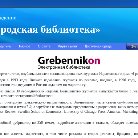
ждение
родская библиотека»
одитель
Разное
О сайте
Карта сайта
Доступная среда
ржит статьи, опубликованные в специализированных журналах Издательского дома «Гр
ден в 1993 году. Вначале издавались журналы по рекламе, позднее, в 1996 году
ствии стал ведущим в России изданием по маркетингу.
ено свыше 30 периодических изданий. Большинство журналов выпускается более 5 лет
каталоге электронной библиотеки.
ют очевидную практическую направленность. Значительная часть статей опубликов
зования и науки РФ, а зарубежные материалы представлены с разрешения таких всемир
ness Review, Swedish Scholl of Economics, University of Chicago Press, American Marketin
добный рубрикатор по 250 темам, подробные аннотации к статьям, обладает возмож
 все аспекты маркетинга, в том числе реклама и теория рекламы, брендинг, инте