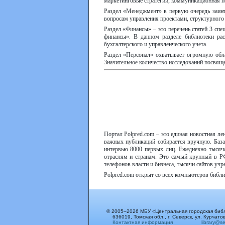
маркетинговые стратегии, коммуникационная по
Раздел «Менеджмент» в первую очередь заинте
вопросам управления проектами, структурного 
Раздел «Финансы» – это перечень статей 3 с
финансы». В данном разделе библиотеки рас
бухгалтерского и управленческого учета.
Раздел «Персонал» охватывает огромную облас
Значительное количество исследований посвящ
Портал Polpred.com – это единая новостная л
важных публикаций собирается вручную. База 
интервью 8000 первых лиц. Ежедневно тысяча
отраслям и странам. Это самый крупный в РФ
телефонов власти и бизнеса, тысячи сайтов уч
Polpred.com открыт со всех компьютеров библи
© 2005–2026 МБУ «Центральная городская биб
636019, Томская обл., г. Северск, ул. Курчатов
Контактная информация
library@sev