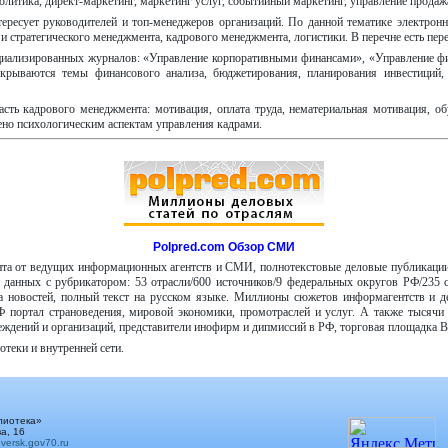
литика, директ-маркетинг, маркетинг услуг, событийный маркетинг, управление продажа
ресует руководителей и топ-менеджеров организаций. По данной тематике электронн
и стратегического менеджмента, кадрового менеджмента, логистики. В перечне есть пе
пециализированных журналов: «Управление корпоративными финансами», «Управление ф
крываются темы финансового анализа, бюджетирования, планирования инвестиций, 
ть кадрового менеджмента: мотивация, оплата труда, нематериальная мотивация, обуч
ено психологическим аспектам управления кадрами.
Polpred.com Обзор СМИ
ента от ведущих информационных агентств и СМИ, полнотекстовые деловые публикаци
данных с рубрикатором: 53 отрасли/600 источников/9 федеральных округов РФ/235 с
 новостей, полный текст на русском языке. Миллионы сюжетов информагентств и де
 портал страноведения, мировой экономики, промотраслей и услуг. А также тысячи т
реждений и организаций, представители инофирм и дипмиссий в РФ, торговая площадка В
отеки и внутренней сети.
лиотека»
а, 16
ersk.gov70.ru