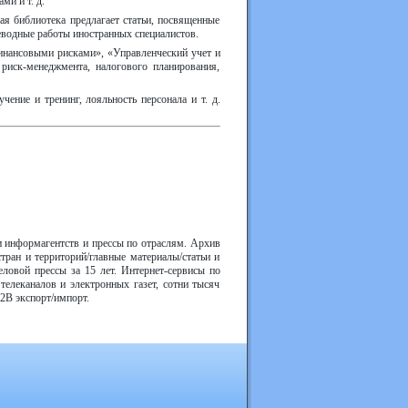
ми и т. д.
ая библиотека предлагает статьи, посвященные
реводные работы иностранных специалистов.
инансовыми рисками», «Управленческий учет и
риск-менеджмента, налогового планирования,
ение и тренинг, лояльность персонала и т. д.
и информагентств и прессы по отраслям. Архив
тран и территорий/главные материалы/статьи и
ловой прессы за 15 лет. Интернет-сервисы по
елеканалов и электронных газет, сотни тысяч
2В экспорт/импорт.