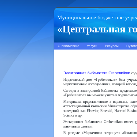
Муниципальное бюджетное учре
«Центральная го
О библиотеке
Услуги
Ресурсы
Путев
Электронная библиотека Grebennikon
соде
Издательский дом «Гребенников» был учреж
маркетинговые исследования», который впослед
Сегодня в электронной библиотеке представл
«Гребенников» вы можете узнать в журнальном 
Материалы, представленные в изданиях, име
аттестационной комиссии
Министерства обра
заведений, как Elsevier, Emerald, Harvard Busi
Science и др.
Электронная библиотека Grebennikon имеет у
ключевым словам.
В разделе «Маркетинг» затронуты абсолютно