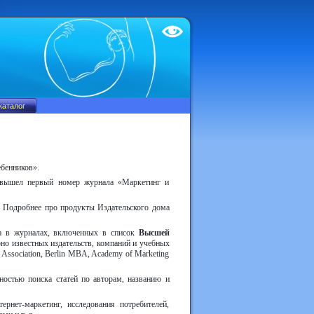
Test
ебенников».
, вышел первый номер журнала «Маркетинг и
. Подробнее про продукты Издательского дома
ана в журналах, включенных в список
Высшей
но известных издательств, компаний и учебных
g Association, Berlin MBA, Academy of Marketing
ностью поиска статей по авторам, названию и
рнет-маркетинг, исследования потребителей,