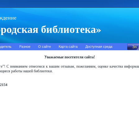
ждение
родская библиотека»
одитель
Разное
О сайте
Карта сайта
Доступная среда
Уважаемые посетители сайта!
иге"! С вниманием отнесемся к вашим отзывам, пожеланиям, оценке качества информац
ающиеся работы нашей библиотеки.
2154