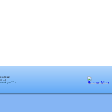
лиотека»
а, 16
ersk.gov70.ru