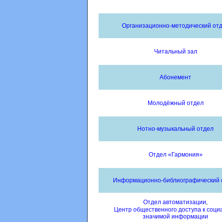
Организационно-методический от
Читальный зал
Абонемент
Молодёжный отдел
Нотно-музыкальный отдел
Отдел «Гармония»
Информационно-библиографический 
Отдел автоматизации
,
Центр общественного доступа к соци
значимой информации