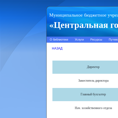
Муниципальное бюджетное учре
«Центральная го
О библиотеке
Услуги
Ресурсы
Путев
НАЗАД
Директор
Заместитель директора
Главный бухгалтер
Нач. хозяйственного отдела