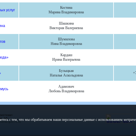
Костина
ых услуг
Марина Владимировна
Шашкина
ина
Виктория Валериевна
Шумилова
гов
Нина Владимировна
Кардаш
беда»
Ирина Валерьевна
Бузыцкая
+
»
Наталья Аскольдовна
Адамович
амусь
Любовь Владимировна
лиотека»
а, 16
етесь с тем, что мы обрабатываем ваши персональные данные с использованием метрич
ersk.gov70.ru