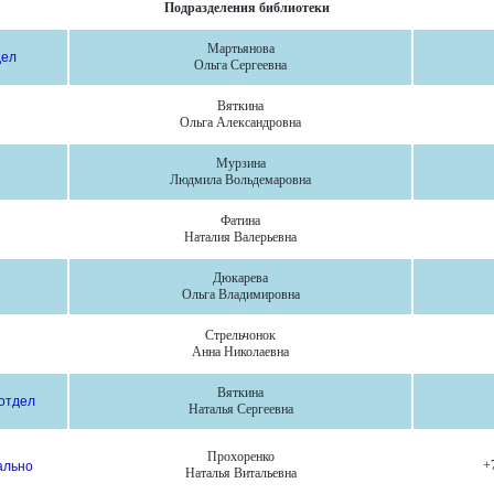
Подразделения библиотеки
Мартьянова
дел
Ольга Сергеевна
Вяткина
Ольга Александровна
Мурзина
Людмила Вольдемаровна
Фатина
Наталия Валерьевна
Дюкарева
Ольга Владимировна
Стрельчонок
Анна Николаевна
Вяткина
отдел
Наталья Сергеевна
Прохоренко
+
ально
Наталья Витальевна