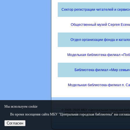
Сектор регистрации читателей и сервисн
Общественный музей Сергея Есен
Отдел организации фонда и катало
Модельная библиотека-филиал «По
Библиотека-филиал «Мир семьи
Модельная библиотека-филиал п. С
Мы используем cookie
© 2005–2026 МБУ «Центральная городская биб
636019, Томская обл., г. Северск, ул. Курчатов
Во время посещения сайта МБУ "Центральная городская библиотека" вы соглаша
Контактная информация
library@sev
Согласен