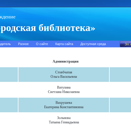
ждение
родская библиотека»
одитель
Разное
О сайте
Карта сайта
Доступная среда
Администрация
Стовбчатая
Ольга Васильевна
Ватулина
Светлана Николаевна
Вахрушева
Екатерина Константиновна
Зольнова
Татьяна Геннадьевна