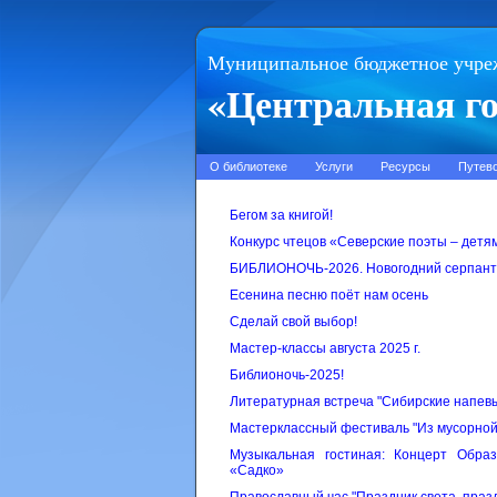
Муниципальное бюджетное учре
«Центральная го
О библиотеке
Услуги
Ресурсы
Путев
Бегом за книгой!
Конкурс чтецов «Северские поэты – детя
БИБЛИОНОЧЬ-2026. Новогодний серпан
Есенина песню поёт нам осень
Сделай свой выбор!
Мастер-классы августа 2025 г.
Библионочь-2025!
Литературная встреча "Сибирские напев
Мастерклассный фестиваль "Из мусорной 
Музыкальная гостиная: Концерт Обра
«Садко»