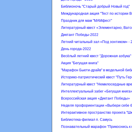
Библионочь "Старый добрый Новый год"
Международная акция "Тест по истории 
Праздник для мам "МАМфест"
Литературный квест «Элементарно, Ватс
Диктант Победы-2022
Летний читальный зал «Под зонтиком» - 
День города-2022
Весёлый летний квест "Дорожная азбука"
Акция "Бегущая книга"
"Марафон Бьюти-драйв" в модельной биб
Историко-патриотический квест "Путь Гер
Литературный квест "Немилосердные вр
Интеллектуальный забег «Бегущая книга
Всероссийская акция «Диктант Победы»
Неделя профориентации «Выбери себе 
Интерактивное пространство проекта "Ш
Библиотека-филиал п. Самусь
Познавательный марафон "Прикоснись к 