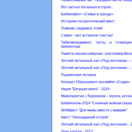
Православный час "Праздник света, праз
Вот застыл батальон в строю...
Библиофест «Семья в тренде»
Историко-патриотический квест
Помним, гордимся, чтим!
Семья – вот истинное счастье!
Тайм-менеджмент, тесты и точкабук
библиотеке
Памяти героев-северчан, участников Вел
Летний читальный зал «Под зонтиком» –
Летний читальный зал «Под зонтиком» –
Пушкинская лотерея
Концерт Образцового ансамбля «Садко»
Акция "Бегущая книга" - 2024
Мероприятие «Терроризм – угроза, котор
Библионочь-2024 "Снежная нежная сказк
МАМфест "Для мамы вместе с мамами"
Квест "Легендарный остров"
Летний читальный зал «Под зонтиком» - 
День города - 2023