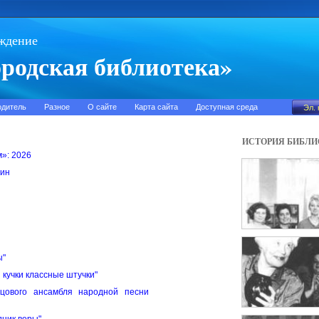
ждение
родская библиотека»
одитель
Разное
О сайте
Карта сайта
Доступная среда
ИСТОРИЯ БИБЛИ
м»: 2026
тин
ы"
кучки классные штучки"
зцового ансамбля народной песни