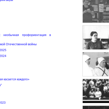
дник веры"
и: необычная профориентация в
икой Отечественной войны
 2025
 2024
ая касается каждого»
а"
2023