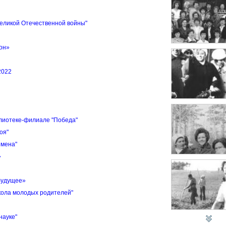
Великой Отечественной войны"
он»
2022
лиотеке-филиале "Победа"
оя"
емена"
»
будущее»
кола молодых родителей"
науке"