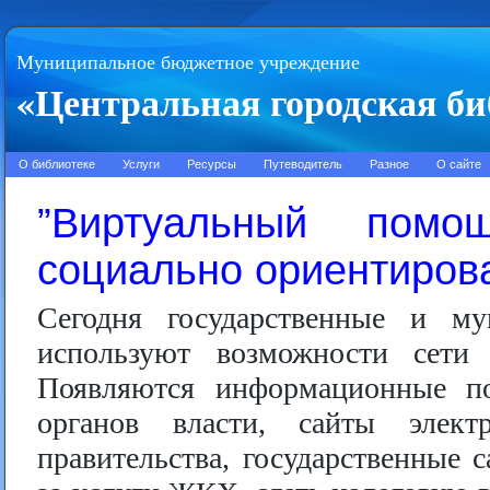
Муниципальное бюджетное учреждение
«Центральная городская би
О библиотеке
Услуги
Ресурсы
Путеводитель
Разное
О сайте
”Виртуальный помо
социально ориентиров
Сегодня государственные и му
используют возможности сети
Появляются информационные по
органов власти, сайты элект
правительства, государственные 