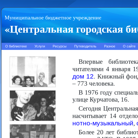
Муниципальное бюджетное учреждение
«Центральная городская би
О библиотеке
Услуги
Ресурсы
Путеводитель
Разное
О сайте
Впервые библиотек
читателями 4 января 1
дом 12
. Книжный фонд
– 773 человека.
В 1976 году специал
улице Курчатова, 16.
Сегодня Центральная
насчитывает 14 отдел
нотно-музыкальный
,
Более 20 лет библио