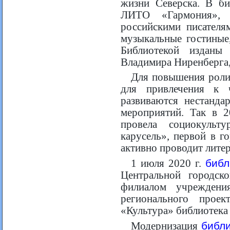
жизни Северска. В би
ЛИТО «Гармония», п
российскими писателя
музыкальные гостиные,
Библиотекой изданы 
Владимира Ниренберга
Для повышения роли 
для привлечения к 
развиваются нестанда
мероприятий. Так в 2
провела социокуль
карусель», первой в го
активно проводит лите
библ
1 июля 2020 г.
Центральной городск
филиалом учреждени
регионального проек
«Культура» библиотека 
библ
Модернизация