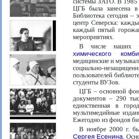
системы ЗАТО. В 1985 
ЦГБ была занесена в
Библиотека сегодня –
центр Северска: кажды
каждый пятый горожан
мероприятиях.
В числе наших ч
химического комби
медицинские и музыкал
социально-незащище
пользователей библиот
студенты ВУЗов.
ЦГБ – основной фон
документов – 290 тыс
единственная в город
мультимедийные издани
Ежегодно из фондов би
В ноябре 2000 г. 
Сергея Есенина
. Осн