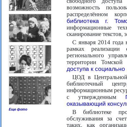
свободного доступа
возможность пользо
распределённом кор
библиотека г. Том
информационные тех
сканирование текстов, 
С января 2014 года 
рамках реализации 
регионального управ
территории Томской
доступа к социальн
ЦОД в Центральной
библиотечный цент
информационным ресурс
с утвержденным
оказывающий консул
Еще фото
В библиотеке про
обслуживания за сче
таких, как организац