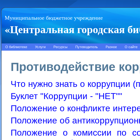
Муниципальное бюджетное учреждение
«Центральная городская би
О библиотеке
Услуги
Ресурсы
Путеводитель
Разное
О сайте
Противодействие ко
Что нужно знать о коррупции (
Буклет "Коррупции - "НЕТ""
Положение о конфликте интер
Положение об антикоррупцион
Положение о комиссии по с