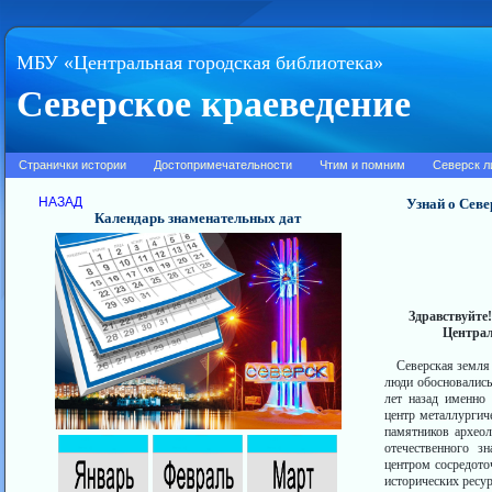
МБУ «Центральная городская библиотека»
Северское краеведение
Странички истории
Достопримечательности
Чтим и помним
Северск л
НАЗАД
Узнай о Севе
Календарь знаменательных дат
Здравствуйте
Централ
Северская земля 
люди обосновались 
лет назад именно
центр металлургич
памятников археол
отечественного з
центром сосредото
исторических ресур