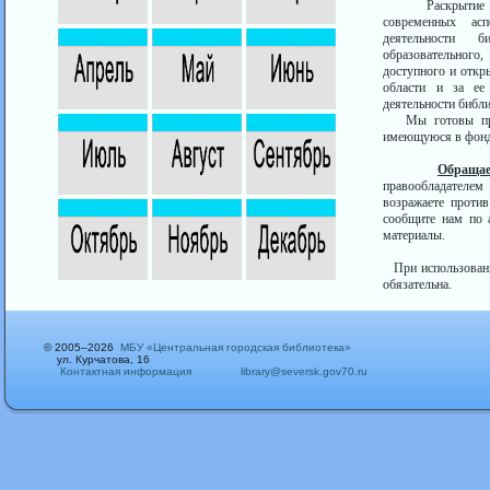
Раскрытие исто
современных асп
деятельности б
образовательного,
доступного и откр
области и за ее
деятельности библи
Мы готовы пред
имеющуюся в фонда
Обраща
правообладателем 
возражаете проти
сообщите нам по а
материалы.
При использовании
обязательна.
© 2005–2026
МБУ «Центральная городская библиотека»
ул. Курчатова, 16
Контактная информация
library@seversk.gov70.ru