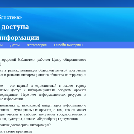
блиотека»
 доступа
 информации
сы
Детям
Фотогалерея
Онлайн-викторины
городской библиотеки работает Центр общественного
).
ыт в рамках реализации областной целевой программы
ия и развитие информационного общества на территории
ке – это первый и единственный в нашем городе
латный доступ к информационным ресурсам органов
утвержденным Перечнем информационных ресурсов и
ке информации.
кольника до пенсионера) найдет здесь информацию о
венных и муниципальных органов, о том, как он может
ере участия в выборах, получения государственных и
ния, культуры, а также найдет образцы документов.
поиске достоверной информации?
ите своим временем?