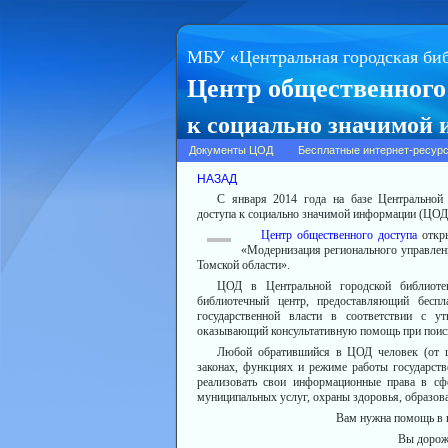
МБУ «Центральная городская би
Центр общественного
к социально значимой
Документы ЦОД
Бесплатные интернет-ресур
НАЗАД
С января 2014 года на базе Центральной 
доступа к социально значимой информации (ЦОД
Центр общественного доступа
откр
«Модернизация регионального управлен
Томской области».
ЦОД в Центральной городской библиоте
библиотечный центр, предоставляющий бесп
государственной власти в соответствии с 
оказывающий консультативную помощь при поис
Любой обратившийся в ЦОД человек (от ш
законах, функциях и режиме работы государст
реализовать свои информационные права в сф
муниципальных услуг, охраны здоровья, образова
Вам нужна помощь в 
Вы дорож